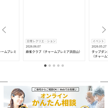
日常レクリエ―ション
イベント
2026.06.07
2026.05.27
ャームプレミ
麻雀クラブ（チャームプレミア浜田山）
タップダン
（チャーム