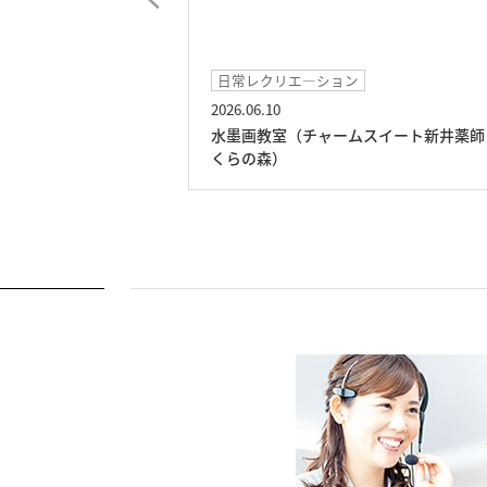
日常レクリエ―ション
日常生活
2026.06.10
2026.05.0
水墨画教室（チャームスイート新井薬師 さ
五月人形
くらの森）
らの森）