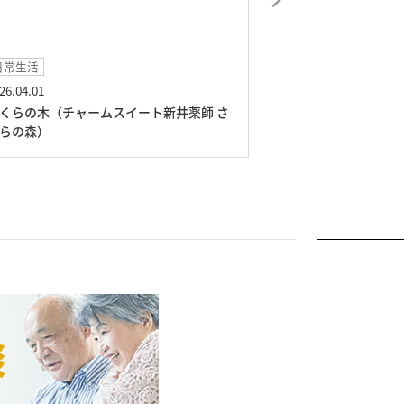
イベント
2026.03.03
ート新井薬師 さ
ひな飾り（チャームスイート新井薬師 さく
らの森）