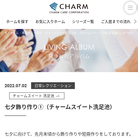
ホームを探す
お気に入りホーム
シリーズ一覧
ご入居までの流れ
老人ホーム
東京都
大田区
チャームスイート 洗足池
チャームスイート 洗足池 の暮らしのアルバム
LIVING ALBUM
暮らしのアルバム
2022.07.02
日常レクリエ―ション
チャームスイート 洗足池
七夕飾り作り①（チャームスイート洗足池）
七夕に向けて、先月末頃から飾り作りや短冊作りをしております。