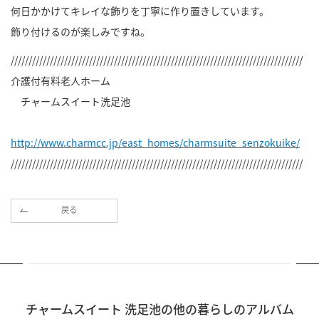
何日かかけてキレイな飾りを丁寧に作り置きしています。
飾り付けるのが楽しみですね。
//////////////////////////////////////////////////////////////////////////////////
介護付有料老人ホーム
チャームスイート洗足池
http://www.charmcc.jp/east_homes/charmsuite_senzokuike/
//////////////////////////////////////////////////////////////////////////////////
戻る
チャームスイート 洗足池の他の暮らしのアルバム