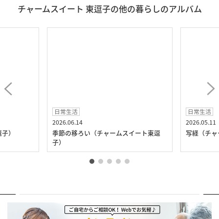
チャームスイート 東逗子の他の暮らしのアルバム
日常生活
日常生活
2026.06.14
2026.05.11
逗子）
季節の移ろい（チャームスイート東逗
写経（チャ
子）