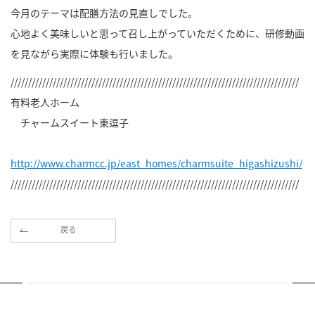
今月のテーマは配膳方法の見直しでした。
心地よく美味しいと思って召し上がっていただくために、研修動画
を見ながら実際に体験も行いました。
//////////////////////////////////////////////////////////////////////////////////
有料老人ホーム
チャームスイート東逗子
http://www.charmcc.jp/east_homes/charmsuite_higashizushi/
//////////////////////////////////////////////////////////////////////////////////
戻る