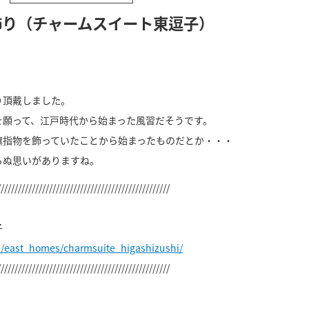
飾り（チャームスイート東逗子）
り頂戴しました。
を願って、江戸時代から始まった風習だそうです。
旗指物を飾っていたことから始まったものだとか・・・
らぬ思いがありますね。
//////////////////////////////////////////////////
子
p/east_homes/charmsuite_higashizushi/
//////////////////////////////////////////////////