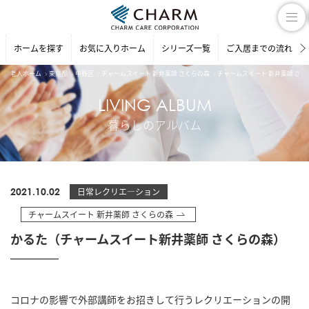
ホームを探す
お気に入りホーム
シリーズ一覧
ご入居までの流れ
老人ホーム
東京都
中野区
チャームスイート 新井薬師 さくらの森
チャームスイート 新井薬師 さ
LIVING ALBUM
暮らしのアルバム
2021.10.02
日常レクリエ―ション
チャームスイート 新井薬師 さくらの森
かるた（チャームスイート新井薬師 さくらの森）
コロナの影響で外部講師をお招きして行うレクリエーションの開