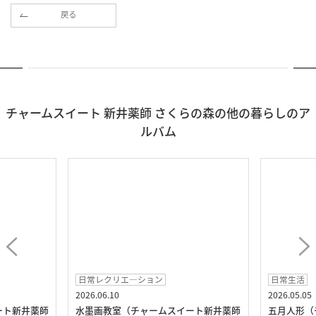
戻る
チャームスイート 新井薬師 さくらの森の他の暮らしのア
ルバム
日常レクリエ―ション
日常生活
2026.06.10
2026.05.05
ート新井薬師
水墨画教室（チャームスイート新井薬師
五月人形（