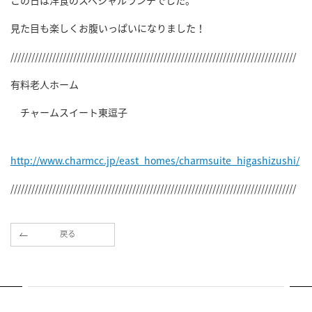
この日は洋食のスペシャルランチでした。
見た目も楽しくお腹いっぱいになりました！
//////////////////////////////////////////////////////////////////////////////////
有料老人ホーム
チャームスイート東逗子
http://www.charmcc.jp/east_homes/charmsuite_higashizushi/
//////////////////////////////////////////////////////////////////////////////////
戻る