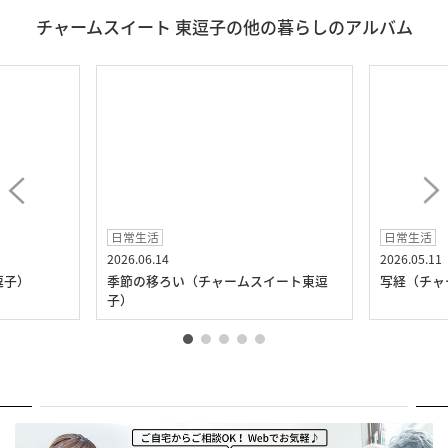
チャームスイート 東逗子の他の暮らしのアルバム
日常生活
日常生活
2026.06.14
2026.05.11
逗子）
季節の移ろい（チャームスイート東逗
写経（チャ
子）