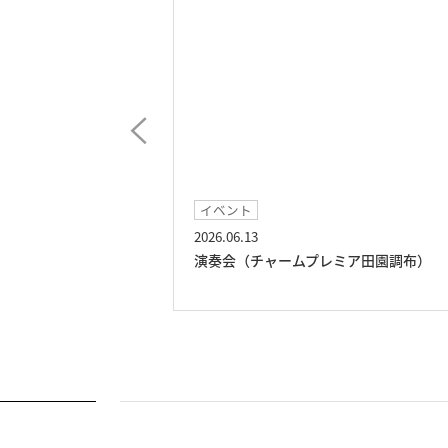
お食事
2026.05.26
ミア田園調布）
プレミアメニュー お寿司御膳（チャー
プレミア田園調布）