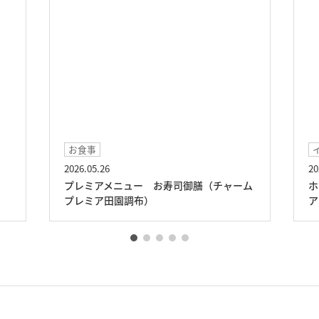
イベント
2026.04.24
20
ム
ホーム対抗ボッチャ大会（チャームプレミ
ハ
ア田園調布）
園