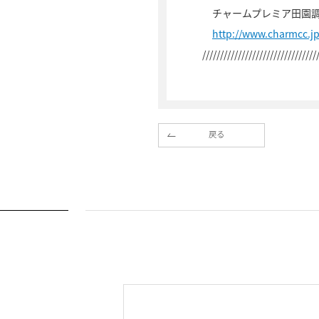
チャームプレミア田園
http://www.charmcc.
////////////////////////////////
戻る