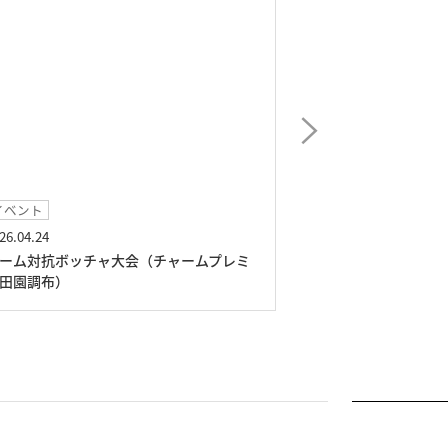
日常レクリエ―ション
日常生活
26.03.10
2026.02.16
ンドメイドサロン（チャームプレミア田
春の訪れ（チャー
調布）