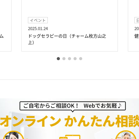
日常レクリエ―ション
2025.01.27
ム枚方山之
健康若返り体操♪（チャーム枚方山之上）