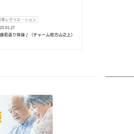
お食事
イベン
2025.01.01
2024.12
あけましておめでとうございます（チャー
小さな
ム枚方山之上）
ーム枚