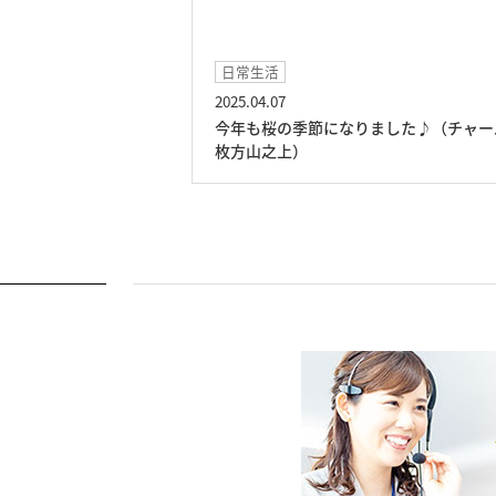
イベント
2025.01.24
季節になりました♪（チャーム
ドッグセラピーの日（チャー
）
上）