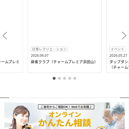
日常レクリエ―ション
イベント
2026.06.07
2026.05.27
ャームプレミ
麻雀クラブ（チャームプレミア浜田山）
タップダン
（チャーム