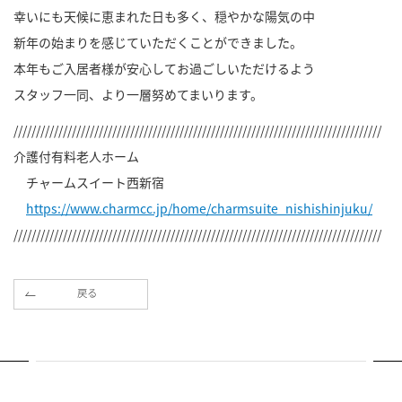
幸いにも天候に恵まれた日も多く、穏やかな陽気の中
新年の始まりを感じていただくことができました。
本年もご入居者様が安心してお過ごしいただけるよう
スタッフ一同、より一層努めてまいります。
//////////////////////////////////////////////////////////////////////////////////
介護付有料老人ホーム
チャームスイート西新宿
https://www.charmcc.jp/home/charmsuite_nishishinjuku/
//////////////////////////////////////////////////////////////////////////////////
戻る