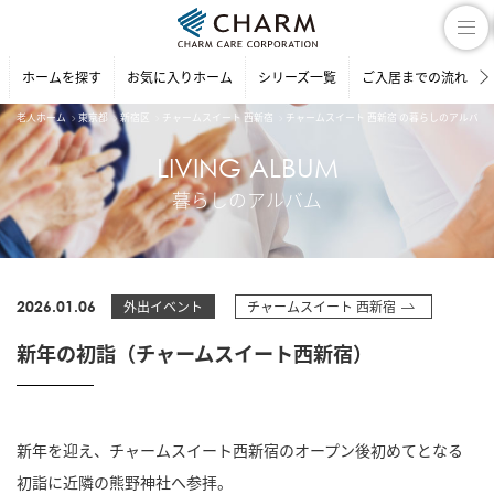
ホームを探す
お気に入りホーム
シリーズ一覧
ご入居までの流れ
老人ホーム
東京都
新宿区
チャームスイート 西新宿
チャームスイート 西新宿 の暮らしのアルバム
LIVING ALBUM
暮らしのアルバム
2026.01.06
外出イベント
チャームスイート 西新宿
新年の初詣（チャームスイート西新宿）
新年を迎え、チャームスイート西新宿のオープン後初めてとなる
初詣に近隣の熊野神社へ参拝。