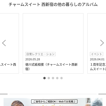
チャームスイート 西新宿の他の暮らしのアルバム
日常レクリエ―ション
イベント
2026.05.28
2026.04.01
ムスイート西
徳川式紙相撲（チャームスイート西新
１周年記念
宿）
ムスイート