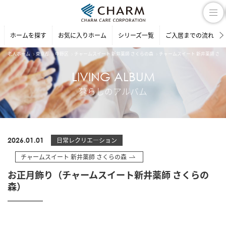
ホームを探す
お気に入りホーム
シリーズ一覧
ご入居までの流れ
老人ホーム
東京都
中野区
チャームスイート 新井薬師 さくらの森
チャームスイート 新井薬師 さ
LIVING ALBUM
暮らしのアルバム
2026.01.01
日常レクリエ―ション
チャームスイート 新井薬師 さくらの森
お正月飾り（チャームスイート新井薬師 さくらの
森）