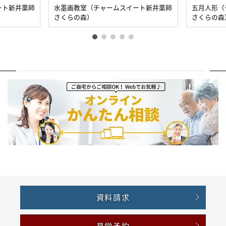
ート新井薬師
水墨画教室（チャームスイート新井薬師
五月人形（
さくらの森）
さくらの森
資料請求
見学予約