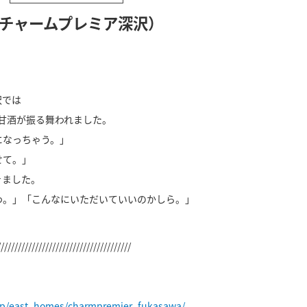
（チャームプレミア深沢）
沢では
と甘酒が振る舞われました。
になっちゃう。」
せて。」
きました。
わ。」「こんなにいただいていいのかしら。」
。
///////////////////////////////////////
jp/east_homes/charmpremier_fukasawa/