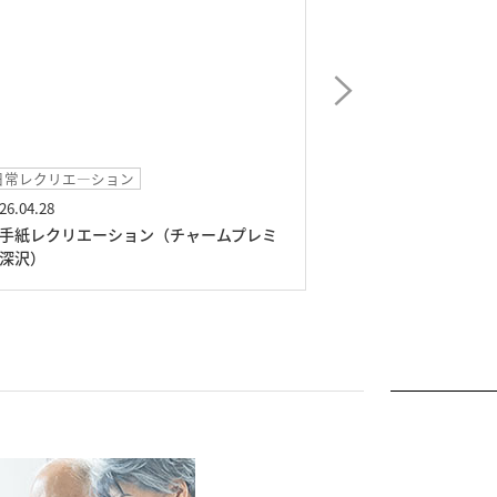
常レクリエ―ション
外出イベント
6.04.28
2026.03.27
手紙レクリエーション（チャームプレミ
砧公園お花見レク
深沢）
プレミア深沢）