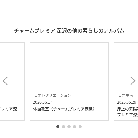
チャームプレミア 深沢の他の暮らしのアルバム
日常レクリエ―ション
日常生活
2026.06.17
2026.05.29
プレミア深
体操教室（チャームプレミア深沢）
屋上の紫陽
プレミア深