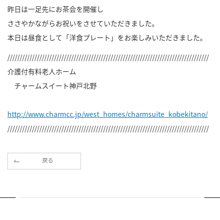
昨日は一足先にお茶会を開催し
ささやかながらお祝いをさせていただきました。
本日は昼食として「洋食プレート」をお楽しみいただきました。
//////////////////////////////////////////////////////////////////////////////////
介護付有料老人ホーム
チャームスイート神戸北野
http://www.charmcc.jp/west_homes/charmsuite_kobekitano/
//////////////////////////////////////////////////////////////////////////////////
戻る