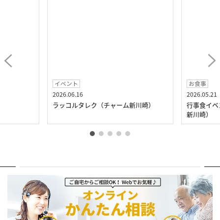
イベント
お食事
2026.06.16
2026.05.21
）
ラッコルタレク（チャーム新川崎）
行事食イベ
新川崎）