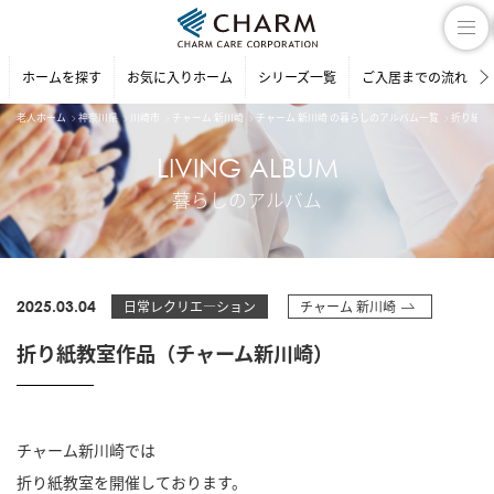
ホームを探す
お気に入りホーム
シリーズ一覧
ご入居までの流れ
老人ホーム
神奈川県
川崎市
チャーム 新川崎
チャーム 新川崎 の暮らしのアルバム一覧
折り紙教
LIVING ALBUM
暮らしのアルバム
2025.03.04
日常レクリエ―ション
チャーム 新川崎
折り紙教室作品（チャーム新川崎）
チャーム新川崎では
折り紙教室を開催しております。