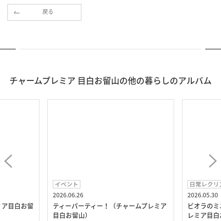
戻る
チャームプレミア 目白お留山の他の暮らしのアルバム
イベント
日常レクリ
2026.06.26
2026.05.30
ミア目白お留
ティーパーティー！（チャームプレミア
ビオラのミ
目白お留山）
レミア目白