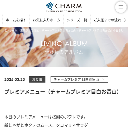
ホームを探す
お気に入りホーム
シリーズ一覧
ご入居までの流れ
老人ホーム
東京都
新宿区
チャームプレミア 目白お留山
チャームプレミア 目白お留山 の暮らしの
LIVING ALBUM
暮らしのアルバム
2025.03.23
お食事
チャームプレミア 目白お留山
プレミアメニュー（チャームプレミア目白お留山）
本日のプレミアメニューは桜鯛のポワレです。
新じゃがとホタテのムース、タコマリネサラダ