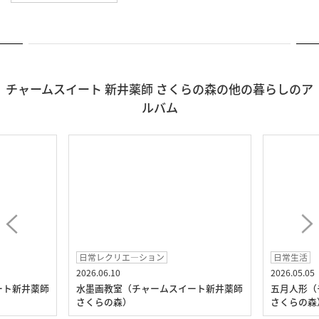
チャームスイート 新井薬師 さくらの森の他の暮らしのア
ルバム
日常レクリエ―ション
日常生活
2026.06.10
2026.05.05
ート新井薬師
水墨画教室（チャームスイート新井薬師
五月人形（
さくらの森）
さくらの森