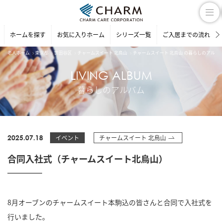
ホームを探す
お気に入りホーム
シリーズ一覧
ご入居までの流れ
老人ホーム
東京都
世田谷区
チャームスイート 北烏山
チャームスイート 北烏山 の暮らしのアルバ
LIVING ALBUM
暮らしのアルバム
2025.07.18
イベント
チャームスイート 北烏山
合同入社式（チャームスイート北烏山）
8月オーブンのチャームスイート本駒込の皆さんと合同で入社式を
行いました。