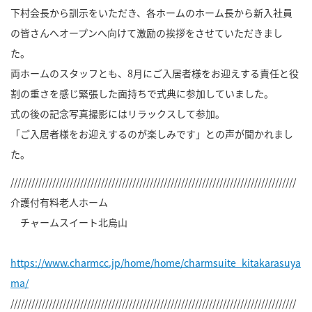
下村会長から訓示をいただき、各ホームのホーム長から新入社員
の皆さんへオープンへ向けて激励の挨拶をさせていただきまし
た。
両ホームのスタッフとも、8月にご入居者様をお迎えする責任と役
割の重さを感じ緊張した面持ちで式典に参加していました。
式の後の記念写真撮影にはリラックスして参加。
「ご入居者様をお迎えするのが楽しみです」との声が聞かれまし
た。
//////////////////////////////////////////////////////////////////////////////////
介護付有料老人ホーム
チャームスイート北烏山
https://www.charmcc.jp/home/home/charmsuite_kitakarasuya
ma/
//////////////////////////////////////////////////////////////////////////////////