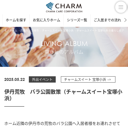
ホームを探す
お気に入りホーム
シリーズ一覧
ご入居までの流れ
老人ホーム
兵庫県
宝塚市
チャームスイート 宝塚小浜
チャームスイート 宝塚小浜 の暮らしのアル
LIVING ALBUM
暮らしのアルバム
2025.05.22
外出イベント
チャームスイート 宝塚小浜
伊丹荒牧 バラ公園散策（チャームスイート宝塚小
浜）
ホーム近隣の伊丹市の荒牧のバラ公園へ入居者様をお連れさせて