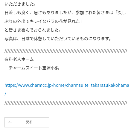
いただきました。
日差しも良く、暑さもありましたが、参加された皆さまは「久し
ぶりの外出でキレイなバラの花が見れた」
と皆さま喜んでおられました。
写真は、日陰で休憩していただいているものになります。
//////////////////////////////////////////////////////////////////////////////////
有料老人ホーム
チャームスイート宝塚小浜
https://www.charmcc.jp/home/charmsuite_takarazukakohama
/
//////////////////////////////////////////////////////////////////////////////////
戻る