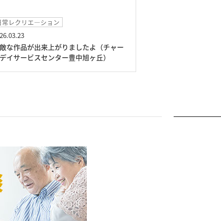
日常レクリエ―ション
イベント
26.03.23
2026.03.03
敵な作品が出来上がりましたよ（チャー
懐かしいね～桃の
デイサービスセンター豊中旭ヶ丘）
ービスセンター豊