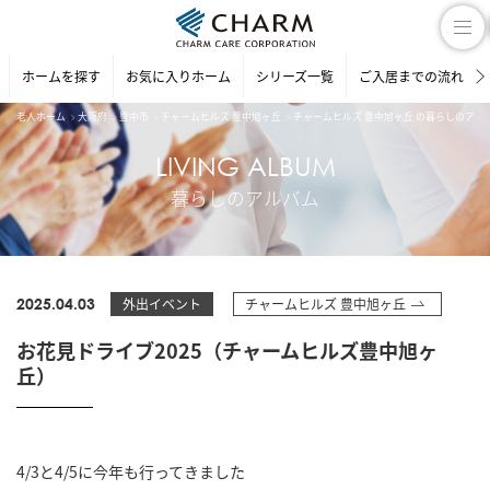
ホームを探す
お気に入りホーム
シリーズ一覧
ご入居までの流れ
老人ホーム
大阪府
豊中市
チャームヒルズ 豊中旭ヶ丘
チャームヒルズ 豊中旭ヶ丘 の暮らしのアル
LIVING ALBUM
暮らしのアルバム
2025.04.03
外出イベント
チャームヒルズ 豊中旭ヶ丘
お花見ドライブ2025（チャームヒルズ豊中旭ヶ
丘）
4/3と4/5に今年も行ってきました