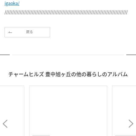
igaoka/
/////////////////////////////////////////////////////////////////////////////////
戻る
チャームヒルズ 豊中旭ヶ丘の他の暮らしのアルバム