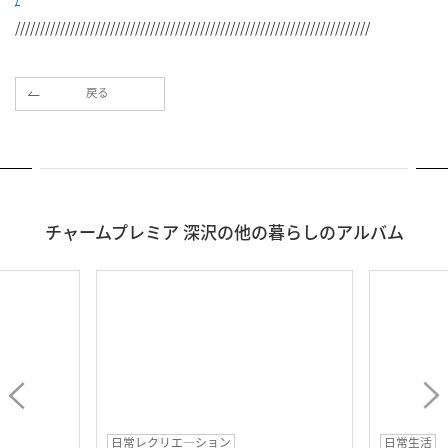
///////////////////////////////////////////////////////////////////////
戻る
チャームプレミア 深沢の他の暮らしのアルバム
日常レクリエ―ション
日常生活