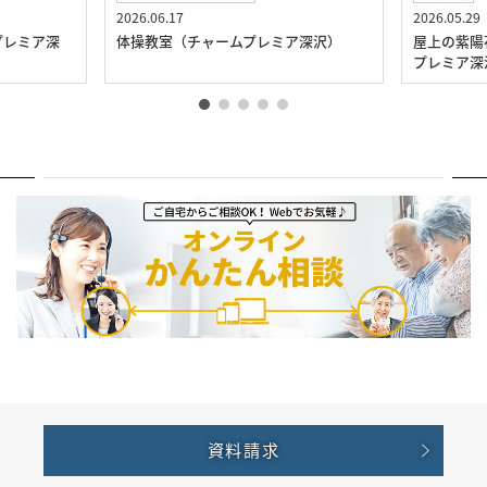
2026.06.17
2026.05.29
プレミア深
体操教室（チャームプレミア深沢）
屋上の紫陽
プレミア深
資料請求