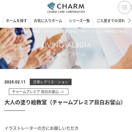
ホームを探す
お気に入りホーム
シリーズ一覧
ご入居までの流れ
老人ホーム
東京都
新宿区
チャームプレミア 目白お留山
チャームプレミア 目白お留山 の暮らしの
LIVING ALBUM
暮らしのアルバム
2025.02.11
日常レクリエ―ション
チャームプレミア 目白お留山
大人の塗り絵教室（チャームプレミア目白お留山）
イラストレーターの方にお越しいただき