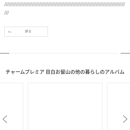
///////////////////////////////////////////////////////////////////////////////////
///
戻る
チャームプレミア 目白お留山の他の暮らしのアルバム