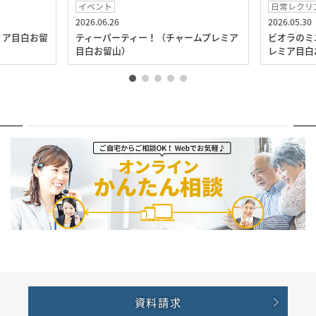
イベント
日常レクリ
2026.06.26
2026.05.30
ミア目白お留
ティーパーティー！（チャームプレミア
ビオラのミ
目白お留山）
レミア目白
資料請求