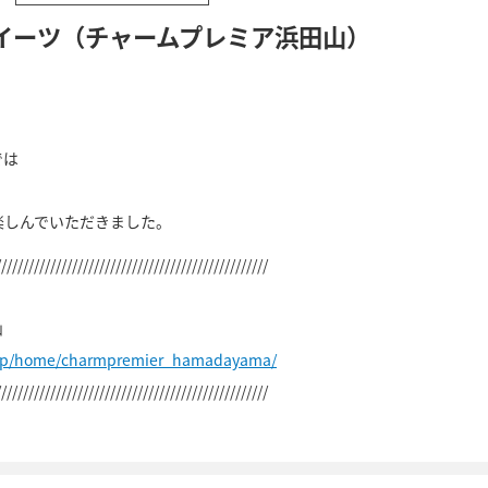
イーツ（チャームプレミア浜田山）
では
楽しんでいただきました。
//////////////////////////////////////////////////
山
.jp/home/charmpremier_hamadayama/
//////////////////////////////////////////////////