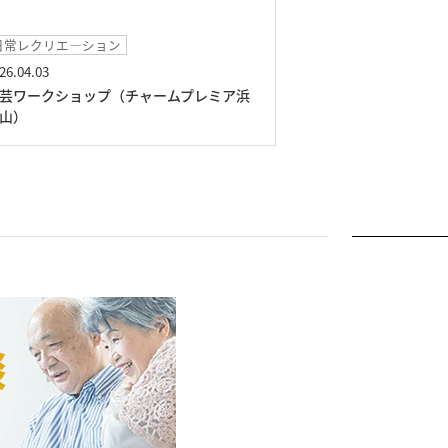
日常レクリエ―ション
イベント
26.04.03
2026.03.25
芸ワークショップ（チャームプレミア浜
フラメンコLIVE
山）
山）