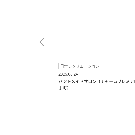
レクリエ―ション
日常レクリエ―ション
6.24
2026.05.30
ドメイドサロン（チャームプレミア山
貝合わせ（チャームプ
）