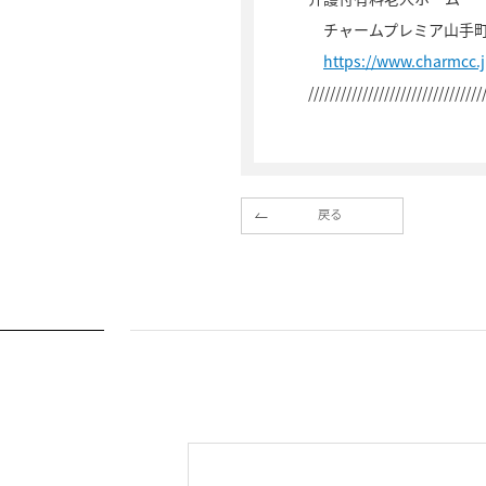
チャームプレミア山手
https://www.charmcc
////////////////////////////////
戻る