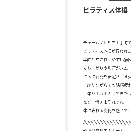
ピラティス体操
チャームプレミア山手町
ピラティス体操が行われ
年齢と共に衰えやすい筋
立ち上がりや歩行がスム
さらに姿勢を安定させる
「座りながらでも結構疲
「体がポカポカしてきた
など、皆さまそれぞれ
体に表れる変化を感じて
////////////////////////////////
介護付有料老人ホーム