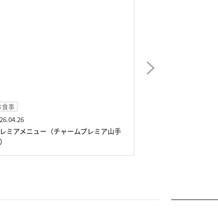
イベント
2026.03.25
2
山手
SAWA会（チャームプレミア山手町）