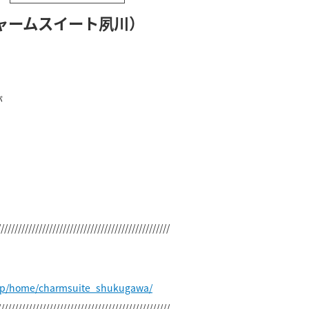
ャームスイート夙川）
が
//////////////////////////////////////////////////
.jp/home/charmsuite_shukugawa/
//////////////////////////////////////////////////