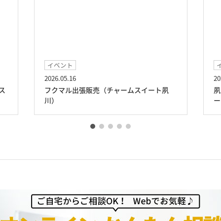
ント
イベント
05.16
2025.09.13
マル出張販売（チャームスイート夙
夙川1周年記念コンサ
ート夙川）