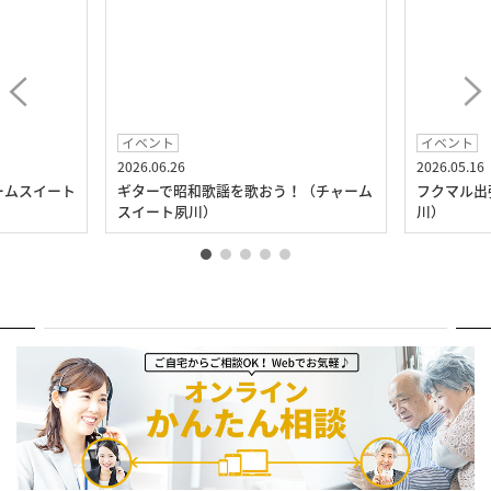
イベント
イベント
2026.06.26
2026.05.16
ームスイート
ギターで昭和歌謡を歌おう！（チャーム
フクマル出
スイート夙川）
川）