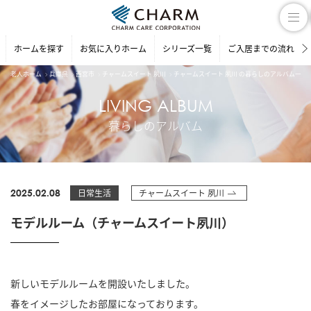
ホームを探す
お気に入りホーム
シリーズ一覧
ご入居までの流れ
老人ホーム
兵庫県
西宮市
チャームスイート 夙川
チャームスイート 夙川 の暮らしのアルバム一覧
LIVING ALBUM
暮らしのアルバム
2025.02.08
日常生活
チャームスイート 夙川
モデルルーム（チャームスイート夙川）
新しいモデルルームを開設いたしました。
春をイメージしたお部屋になっております。