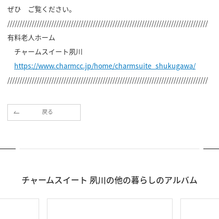
ぜひ ご覧ください。
//////////////////////////////////////////////////////////////////////////////////
有料老人ホーム
チャームスイート夙川
https://www.charmcc.jp/home/charmsuite_shukugawa/
//////////////////////////////////////////////////////////////////////////////////
戻る
チャームスイート 夙川の他の暮らしのアルバム