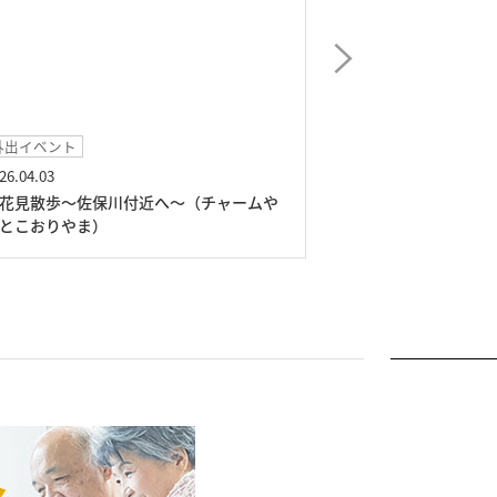
外出イベント
イベント
26.04.03
2026.03.11
花見散歩～佐保川付近へ～（チャームや
おやつレク～ホワ
とこおりやま）
まとこおりやま）