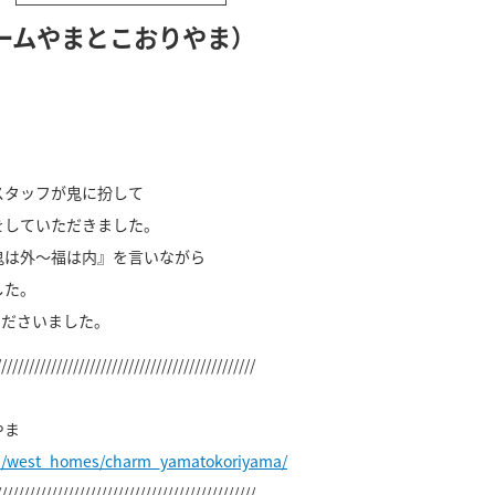
ームやまとこおりやま）
スタッフが鬼に扮して
をしていただきました。
鬼は外～福は内』を言いながら
した。
くださいました。
///////////////////////////////////////////////
やま
jp/west_homes/charm_yamatokoriyama/
///////////////////////////////////////////////