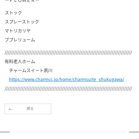
―ＦＬＯＷＥＲ―
ストック
スプレーストック
マトリカリヤ
ブプレリューム
//////////////////////////////////////////////////////////////////////////////////
有料老人ホーム
チャームスイート夙川
https://www.charmcc.jp/home/charmsuite_shukugawa/
//////////////////////////////////////////////////////////////////////////////////
戻る