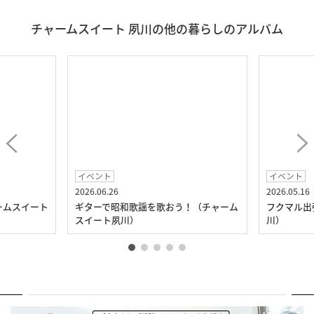
チャームスイート 夙川の他の暮らしのアルバム
イベント
イベント
2026.06.26
2026.05.16
ームスイート
ギターで昭和歌謡を歌おう！（チャーム
フクマル出
スイート夙川）
川）