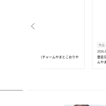
外出イベント
2026.05.08
ームやまとこおりや
豊臣兄弟～大河ドラマ館へ見学～（チャ
ムやまとこおりやま）