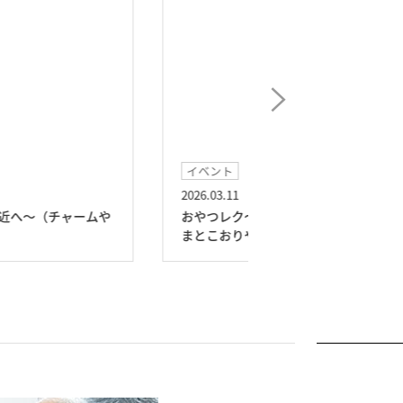
イベント
イベント
26.03.11
2026.02.03
やつレク～ホワイトデー～（チャームや
～節分レク～（チ
とこおりやま）
ま）