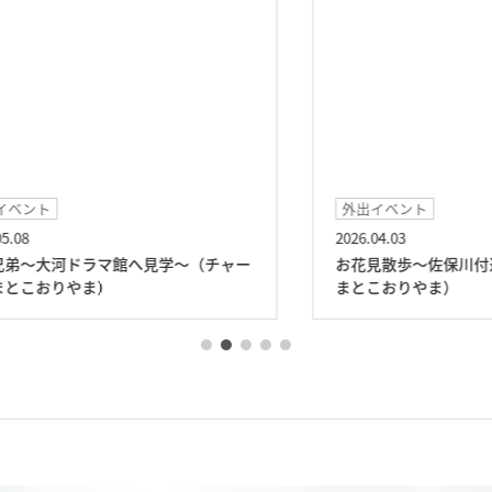
外出イベント
2026.04.03
20
ー
お花見散歩～佐保川付近へ～（チャームや
お
まとこおりやま）
ま