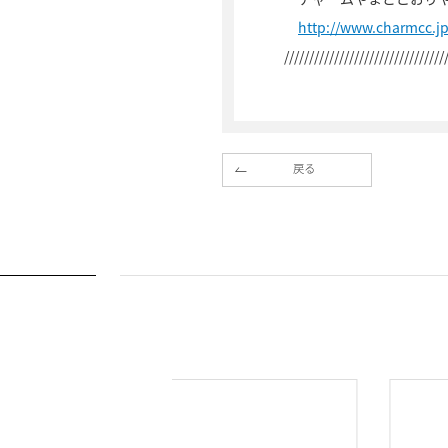
http://www.charmcc.
////////////////////////////////
戻る