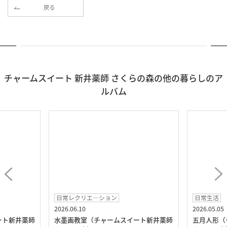
戻る
チャームスイート 新井薬師 さくらの森の他の暮らしのア
ルバム
日常レクリエ―ション
日常生活
2026.06.10
2026.05.05
ート新井薬師
水墨画教室（チャームスイート新井薬師
五月人形（