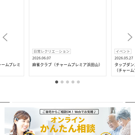
日常レクリエ―ション
イベント
2026.06.07
2026.05.27
ャームプレミ
麻雀クラブ（チャームプレミア浜田山）
タップダン
（チャーム