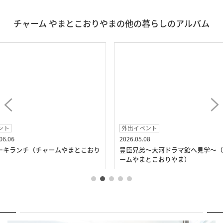
チャーム やまとこおりやまの他の暮らしのアルバム
外出イベント
外出イ
2026.05.08
2026.04
ムやまとこおり
豊臣兄弟～大河ドラマ館へ見学～（チャ
お花見
ームやまとこおりやま）
やまと