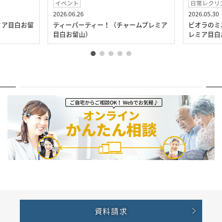
イベント
日常レクリ
2026.06.26
2026.05.30
ミア目白お留
ティーパーティー！（チャームプレミア
ビオラのミ
目白お留山）
レミア目白
資料請求