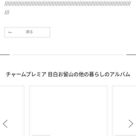
///////////////////////////////////////////////////////////////////////////////////
///
戻る
チャームプレミア 目白お留山の他の暮らしのアルバム