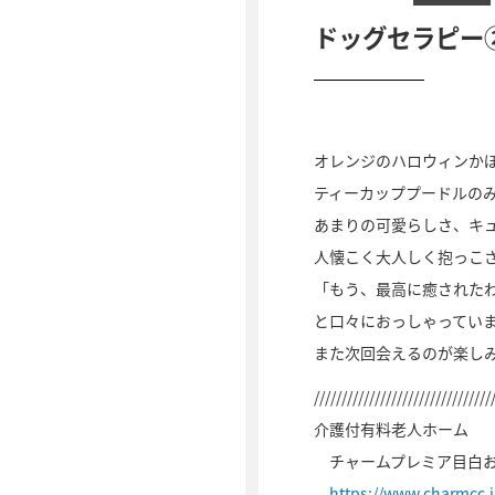
ドッグセラピー
オレンジのハロウィンか
ティーカッププードルの
あまりの可愛らしさ、キ
人懐こく大人しく抱っこ
「もう、最高に癒された
と口々におっしゃってい
また次回会えるのが楽し
////////////////////////////////
介護付有料老人ホーム
チャームプレミア目白
https://www.charmcc