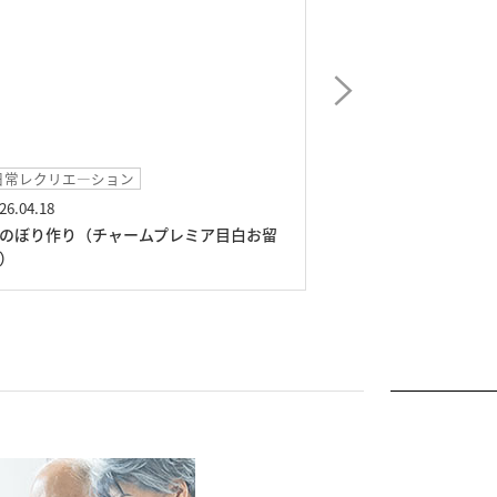
日常レクリエ―ション
イベント
26.04.18
2026.03.05
のぼり作り（チャームプレミア目白お留
ラッコルタ（チャ
）
山）