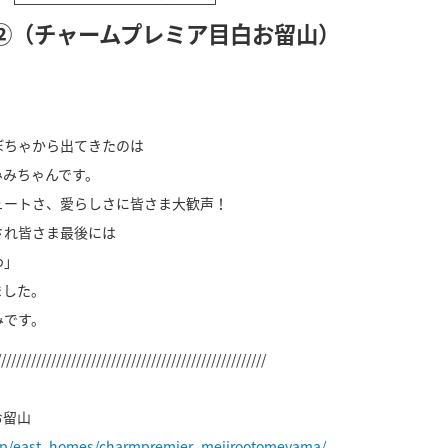
②（チャームプレミア目白お留山）
ぼちゃから出てきたのは
みみちゃんです。
ュートさ、愛らしさに皆さま大歓声！
され皆さま最後には
わ」
ました。
みです。
//////////////////////////////////////////////////////
お留山
.jp/east_homes/charmpremier_mejirootomeyama/