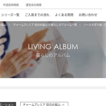
中途採用情報
運営会社情報
シリーズ一覧
ご入居までの流れ
よくある質問
お問い合わせ
お留山
チャームプレミア 目白お留山 の暮らしのアルバム一覧
シールちぎり絵（
LIVING ALBUM
暮らしのアルバム
エ―ション
チャームプレミア 目白お留山