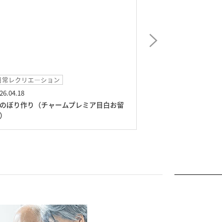
日常レクリエ―ション
イベント
26.04.18
2026.03.05
のぼり作り（チャームプレミア目白お留
ラッコルタ（チャ
）
山）