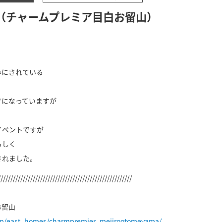
（チャームプレミア目白お留山）
みにされている
フになっていますが
イベントですが
らしく
されました。
//////////////////////////////////////////////////////
お留山
.jp/east_homes/charmpremier_mejirootomeyama/