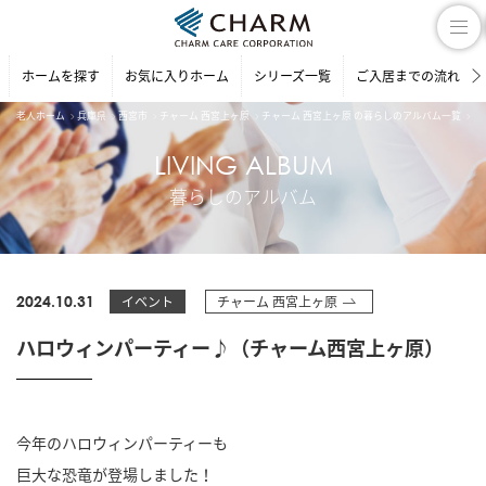
ホームを探す
お気に入りホーム
シリーズ一覧
ご入居までの流れ
老人ホーム
兵庫県
西宮市
チャーム 西宮上ヶ原
チャーム 西宮上ヶ原 の暮らしのアルバム一覧
ハ
LIVING ALBUM
暮らしのアルバム
2024.10.31
イベント
チャーム 西宮上ヶ原
ハロウィンパーティー♪（チャーム西宮上ヶ原）
今年のハロウィンパーティーも
巨大な恐竜が登場しました！