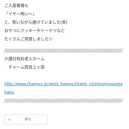
ご入居者様も
「イヤ～怖い～」
と、笑いながら避けていました(笑)
おやつにクッキーやドーナツなど
たくさんご用意しました☆
//////////////////////////////////////////////////////////////////////////////////
介護付有料老人ホーム
チャーム西宮上ヶ原
http://www.charmcc.jp/west_homes/charm_nishinomiyauega
hara/
//////////////////////////////////////////////////////////////////////////////////
戻る