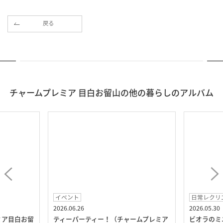
戻る
チャームプレミア 目白お留山の他の暮らしのアルバム
イベント
日常レクリ
2026.06.26
2026.05.30
ミア目白お留
ティーパーティー！（チャームプレミア
ビオラのミ