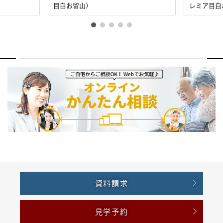
目白お留山）
レミア目白
資料請求
見学予約