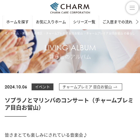
ホームを探す
お気に入りホーム
シリーズ一覧
ご入居までの流れ
老人ホーム
東京都
新宿区
チャームプレミア 目白お留山
チャームプレミア 目白お留山 の暮らしの
LIVING ALBUM
暮らしのアルバム
2024.10.06
イベント
チャームプレミア 目白お留山
ソプラノとマリンバのコンサート（チャームプレミ
ア目白お留山）
皆さまとても楽しみにされている音楽会♪