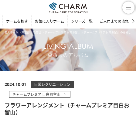
ホームを探す
お気に入りホーム
シリーズ一覧
ご入居までの流れ
老人ホーム
東京都
新宿区
チャームプレミア 目白お留山
チャームプレミア 目白お留山 の暮らしの
LIVING ALBUM
暮らしのアルバム
2024.10.01
日常レクリエ―ション
チャームプレミア 目白お留山
フラワーアレンジメント（チャームプレミア目白お
留山）