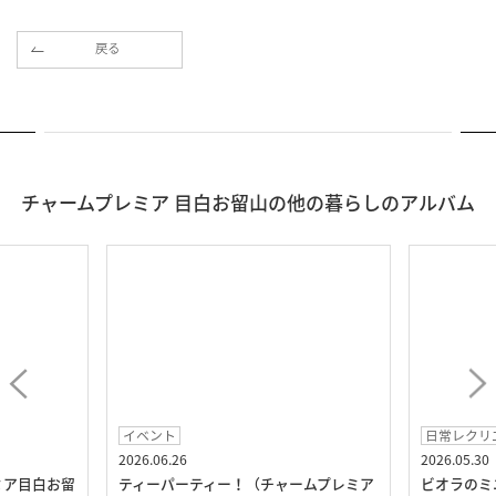
戻る
チャームプレミア 目白お留山の他の暮らしのアルバム
イベント
日常レクリ
2026.06.26
2026.05.30
ミア目白お留
ティーパーティー！（チャームプレミア
ビオラのミ