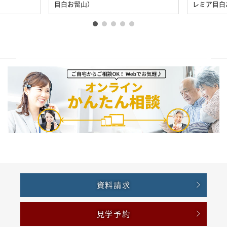
目白お留山）
レミア目白
資料請求
見学予約