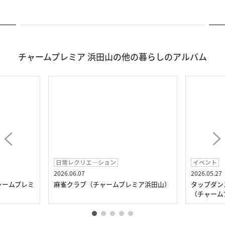
チャームプレミア 浜田山の他の暮らしのアルバム
日常レクリエ―ション
イベント
2026.06.07
2026.05.27
ャームプレミ
麻雀クラブ（チャームプレミア浜田山）
タップダン
（チャーム