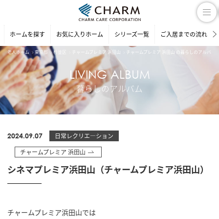
ホームを探す
お気に入りホーム
シリーズ一覧
ご入居までの流れ
老人ホーム
東京都
杉並区
チャームプレミア 浜田山
チャームプレミア 浜田山 の暮らしのアルバム
LIVING ALBUM
暮らしのアルバム
2024.09.07
日常レクリエ―ション
チャームプレミア 浜田山
シネマプレミア浜田山（チャームプレミア浜田山）
チャームプレミア浜田山では