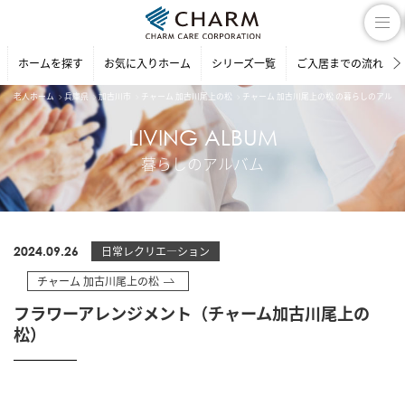
ホームを探す
お気に入りホーム
シリーズ一覧
ご入居までの流れ
老人ホーム
兵庫県
加古川市
チャーム 加古川尾上の松
チャーム 加古川尾上の松 の暮らしのアルバ
LIVING ALBUM
暮らしのアルバム
2024.09.26
日常レクリエ―ション
チャーム 加古川尾上の松
フラワーアレンジメント（チャーム加古川尾上の
松）