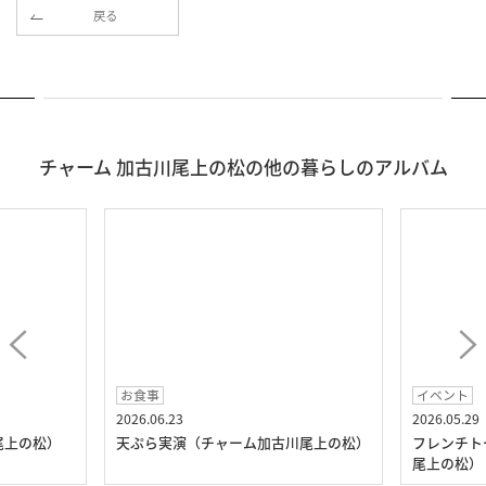
戻る
チャーム 加古川尾上の松の他の暮らしのアルバム
お食事
イベント
2026.06.23
2026.05.29
尾上の松）
天ぷら実演（チャーム加古川尾上の松）
フレンチト
尾上の松）