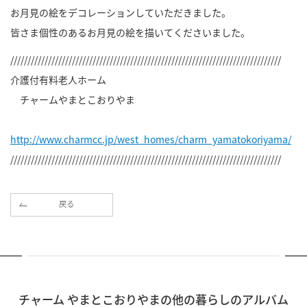
お月見の絵をデコレーションしていただきました。
皆さま個性のあるお月見の絵を描いてくださいました。
///////////////////////////////////////////////////////////////////////////////
介護付有料老人ホーム
チャームやまとこおりやま
http://www.charmcc.jp/west_homes/charm_yamatokoriyama/
///////////////////////////////////////////////////////////////////////////////
戻る
チャーム やまとこおりやまの他の暮らしのアルバム