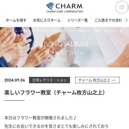
ホームを探す
お気に入りホーム
シリーズ一覧
ご入居までの流れ
老人ホーム
大阪府
枚方市
チャーム 枚方山之上
チャーム 枚方山之上 の暮らしのアルバム一覧
楽
LIVING ALBUM
暮らしのアルバム
2024.09.06
日常レクリエ―ション
チャーム 枚方山之上
楽しいフラワー教室（チャーム枚方山之上）
本日はフラワー教室が開催されました♪
先生にお会いできるのを皆さまとても楽しみにされており