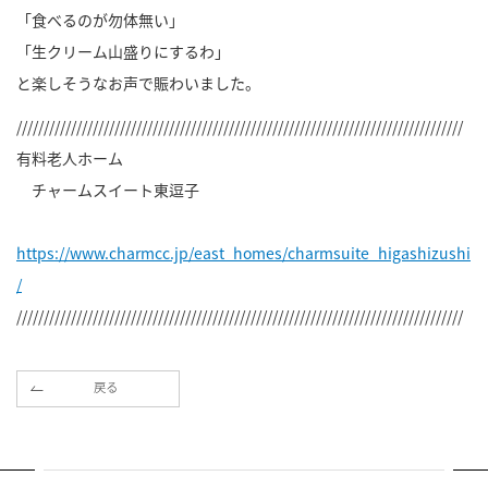
「食べるのが勿体無い」
「生クリーム山盛りにするわ」
と楽しそうなお声で賑わいました。
//////////////////////////////////////////////////////////////////////////////////
有料老人ホーム
チャームスイート東逗子
https://www.charmcc.jp/east_homes/charmsuite_higashizushi
/
//////////////////////////////////////////////////////////////////////////////////
戻る