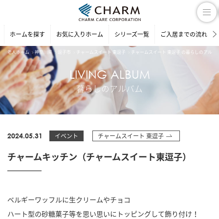
ホームを探す
お気に入りホーム
シリーズ一覧
ご入居までの流れ
老人ホーム
神奈川県
逗子市
チャームスイート 東逗子
チャームスイート 東逗子 の暮らしのアルバ
LIVING ALBUM
暮らしのアルバム
2024.05.31
イベント
チャームスイート 東逗子
チャームキッチン（チャームスイート東逗子）
ベルギーワッフルに生クリームやチョコ
ハート型の砂糖菓子等を思い思いにトッピングして飾り付け！