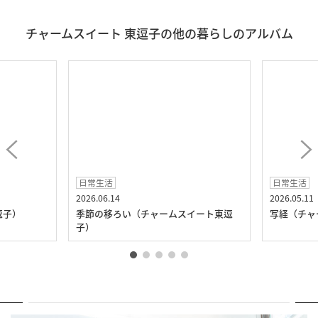
チャームスイート 東逗子の他の暮らしのアルバム
日常生活
日常生活
2026.06.14
2026.05.11
逗子）
季節の移ろい（チャームスイート東逗
写経（チャ
子）