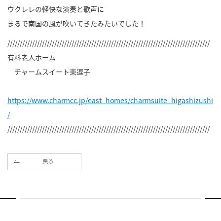
ウクレレの軽快な演奏と歌声に
まるで南国の風が吹いてきたみたいでした！
//////////////////////////////////////////////////////////////////////////////////
有料老人ホーム
チャームスイート東逗子
https://www.charmcc.jp/east_homes/charmsuite_higashizushi
/
//////////////////////////////////////////////////////////////////////////////////
戻る