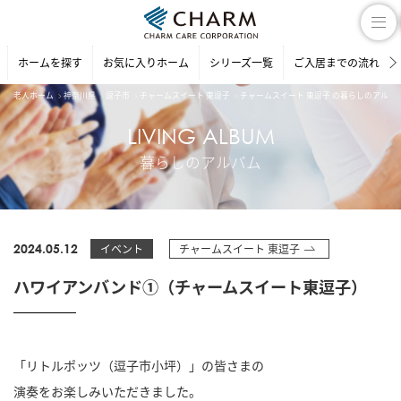
ホームを探す
お気に入りホーム
シリーズ一覧
ご入居までの流れ
老人ホーム
神奈川県
逗子市
チャームスイート 東逗子
チャームスイート 東逗子 の暮らしのアルバ
LIVING ALBUM
暮らしのアルバム
2024.05.12
イベント
チャームスイート 東逗子
ハワイアンバンド①（チャームスイート東逗子）
「リトルポッツ（逗子市小坪）」の皆さまの
演奏をお楽しみいただきました。