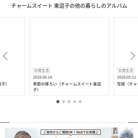
チャームスイート 東逗子の他の暮らしのアルバム
日常生活
日常生活
2026.06.14
2026.05.11
逗子）
季節の移ろい（チャームスイート東逗
写経（チャ
子）