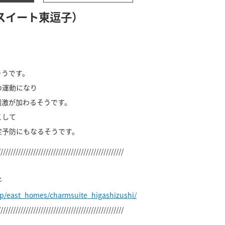
スイート東逗子）
そうです。
の運動になり
刺激が加わるそうです。
こして
症予防にもなるそうです。
//////////////////////////////////////////////////
子
jp/east_homes/charmsuite_higashizushi/
//////////////////////////////////////////////////