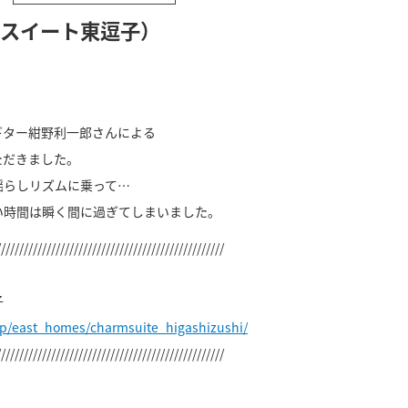
ムスイート東逗子）
ギター紺野利一郎さんによる
ただきました。
揺らしリズムに乗って…
い時間は瞬く間に過ぎてしまいました。
//////////////////////////////////////////////////
子
jp/east_homes/charmsuite_higashizushi/
//////////////////////////////////////////////////