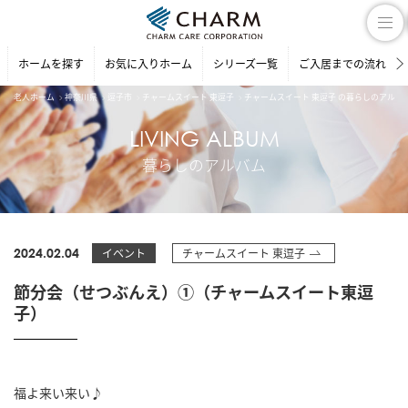
ホームを探す
お気に入りホーム
シリーズ一覧
ご入居までの流れ
老人ホーム
神奈川県
逗子市
チャームスイート 東逗子
チャームスイート 東逗子 の暮らしのアルバ
LIVING ALBUM
暮らしのアルバム
2024.02.04
イベント
チャームスイート 東逗子
節分会（せつぶんえ）①（チャームスイート東逗
子）
福よ来い来い♪