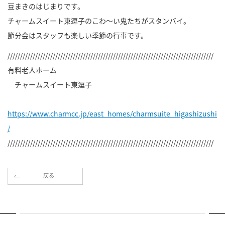
豆まきのはじまりです。
チャームスイート東逗子のこわ～い鬼たちがスタンバイ。
節分会はスタッフも楽しい季節の行事です。
//////////////////////////////////////////////////////////////////////////////////
有料老人ホーム
チャームスイート東逗子
https://www.charmcc.jp/east_homes/charmsuite_higashizushi
/
//////////////////////////////////////////////////////////////////////////////////
戻る