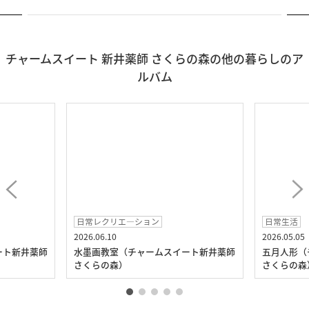
チャームスイート 新井薬師 さくらの森の他の暮らしのア
ルバム
日常レクリエ―ション
日常生活
2026.06.10
2026.05.05
ート新井薬師
水墨画教室（チャームスイート新井薬師
五月人形（
さくらの森）
さくらの森