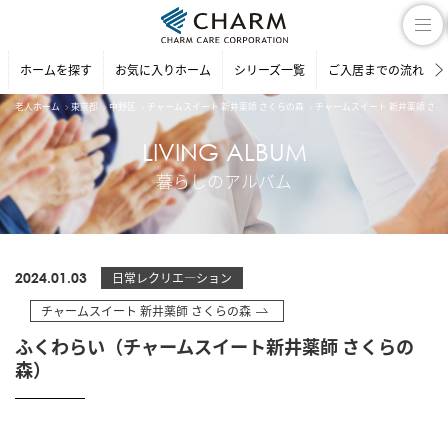
ホームを探す
お気に入りホーム
シリーズ一覧
ご入居までの流れ
老人ホーム
東京都
中野区
チャームスイート 新井薬師 さくらの森
チャームスイート 新井薬師 さ
LIVING ALBUM
暮らしのアルバム
2024.01.03
日常レクリエ―ション
チャームスイート 新井薬師 さくらの森
ふくわらい（チャームスイート新井薬師 さくらの
森）